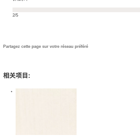
2/5
Partagez cette page sur votre réseau préféré
Facebook
Twitter
LinkedIn
Reddit
Whatsapp
Tumblr
Pinterest
Vk
Email
相关项目: