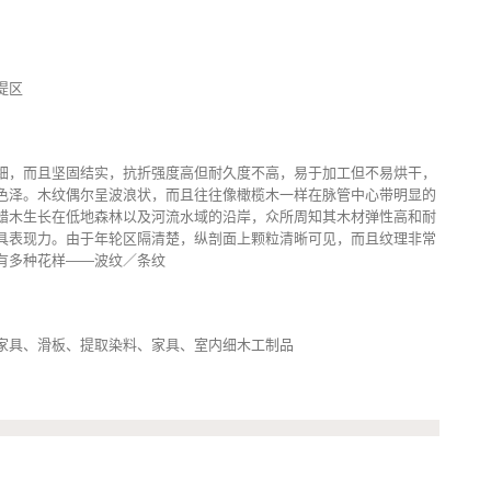
堤区
细，而且坚固结实，抗折强度高但耐久度不高，易于加工但不易烘干，
色泽。木纹偶尔呈波浪状，而且往往像橄榄木一样在脉管中心带明显的
蜡木生长在低地森林以及河流水域的沿岸，众所周知其木材弹性高和耐
具表现力。由于年轮区隔清楚，纵剖面上颗粒清晰可见，而且纹理非常
有多种花样——波纹／条纹
家具、滑板、提取染料、家具、室内细木工制品