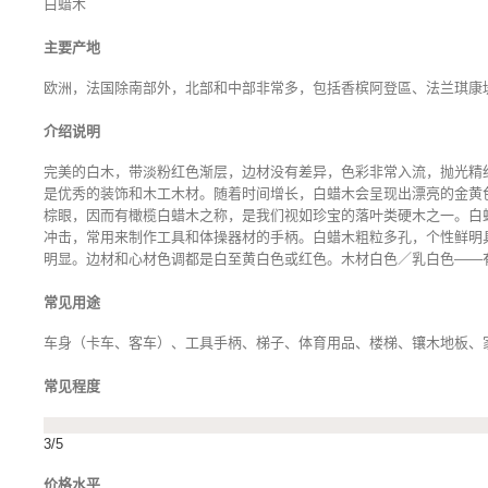
白蜡木
主要产地
欧洲，法国除南部外，北部和中部非常多，包括香槟阿登區、法兰琪康
介绍说明
完美的白木，带淡粉红色渐层，边材没有差异，色彩非常入流，抛光精
是优秀的装饰和木工木材。随着时间增长，白蜡木会呈现出漂亮的金黄
棕眼，因而有橄榄白蜡木之称，是我们视如珍宝的落叶类硬木之一。白
冲击，常用来制作工具和体操器材的手柄。白蜡木粗粒多孔，个性鲜明
明显。边材和心材色调都是白至黄白色或红色。木材白色／乳白色——
常见用途
车身（卡车、客车）、工具手柄、梯子、体育用品、楼梯、镶木地板、
常见程度
3/5
价格水平