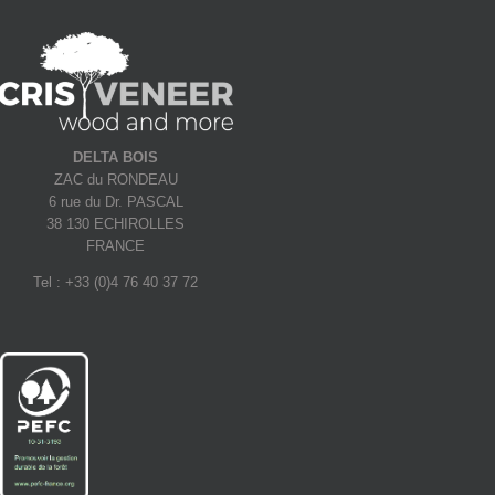
DELTA BOIS
ZAC du RONDEAU
6 rue du Dr. PASCAL
38 130 ECHIROLLES
FRANCE
Tel : +33 (0)4 76 40 37 72