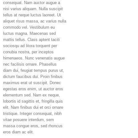
consequat. Nam auctor augue a
nisi varius aliquam. Nulla suscipit
tellus at neque luctus laoreet. Ut
aliquet risus massa, ac varius nulla
commodo vel. Vestibulum eu
luctus magna. Maecenas sed
mattis tellus. Class aptent taciti
sociosqu ad litora torquent per
conubia nostra, per inceptos
himenaeos. Nunc venenatis augue
nec facilisis ornare. Phasellus
diam dui, feugiat tempus purus ut,
dictum faucibus dui. Proin finibus
maximus erat ut suscipit. Donec
egestas eros enim, ut auctor eros
elementum sed. Nam ex neque,
lobortis id sagittis et, fringilla quis
elit. Nam finibus dui et orci ornare
tristique. Integer consequat, nibh
vitae posuere interdum, sem
massa congue eros, sed rhoncus
eros diam ac elit.