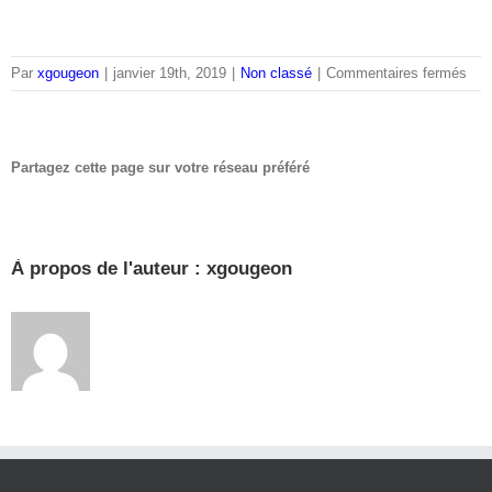
sur
Par
xgougeon
|
janvier 19th, 2019
|
Non classé
|
Commentaires fermés
hell
my
dea
Partagez cette page sur votre réseau préféré
Facebook
Twitter
LinkedIn
Reddit
Whatsapp
Tumblr
Pinterest
Vk
Email
À propos de l'auteur :
xgougeon