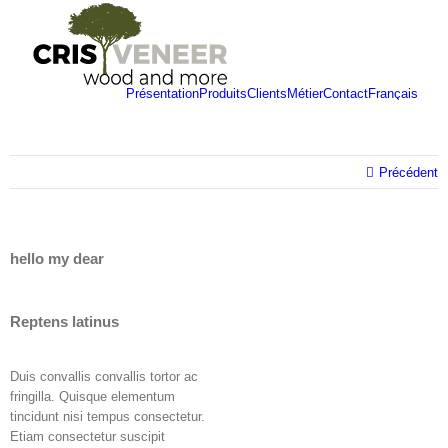
Skip
to
content
Présentation
Produits
Clients
Métier
Contact
Français
Précédent
hello my dear
Reptens latinus
Duis convallis convallis tortor ac
fringilla. Quisque elementum
tincidunt nisi tempus consectetur.
Etiam consectetur suscipit